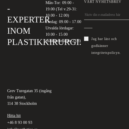
VÅRT NYHETSBREV
Mån-Tor: 09.00 -
-
19.00 (Tel v.29-31:
10.00 - 12.00)
EXPERTER
Fredag: 09.00 - 17.00
INOM
Utvalda lördagar:
10.00 - 15.00
Jag har läst och
PLASTIKKIRURGI.
(nästkommande 22/8)
godkänner
integritetspolicyn
.
Grev Turegatan 35 (ingång
från gatan),
114 38 Stockholm
Hitta hit
+46 8 93 00 93