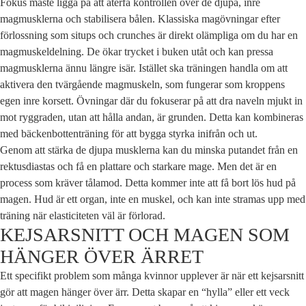
Fokus måste ligga på att återfå kontrollen över de djupa, inre
magmusklerna och stabilisera bålen. Klassiska magövningar efter
förlossning som situps och crunches är direkt olämpliga om du har en
magmuskeldelning. De ökar trycket i buken utåt och kan pressa
magmusklerna ännu längre isär. Istället ska träningen handla om att
aktivera den tvärgående magmuskeln, som fungerar som kroppens
egen inre korsett. Övningar där du fokuserar på att dra naveln mjukt in
mot ryggraden, utan att hålla andan, är grunden. Detta kan kombineras
med bäckenbottenträning för att bygga styrka inifrån och ut.
Genom att stärka de djupa musklerna kan du minska putandet från en
rektusdiastas och få en plattare och starkare mage. Men det är en
process som kräver tålamod. Detta kommer inte att få bort lös hud på
magen. Hud är ett organ, inte en muskel, och kan inte stramas upp med
träning när elasticiteten väl är förlorad.
KEJSARSNITT OCH MAGEN SOM
HÄNGER ÖVER ÄRRET
Ett specifikt problem som många kvinnor upplever är när ett kejsarsnitt
gör att magen hänger över ärr. Detta skapar en “hylla” eller ett veck