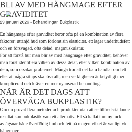
BLI AV MED HÄNGMAGE EFTER
GRAVIDITET
29 januari 2026 - Behandlingar, Bukplastik
BOKA TID
En hängmage efter graviditet beror ofta på en kombination av flera
faktorer: uttänjd hud som förlorat sin elasticitet, ett lager underhudsfett
och en försvagad, ofta delad, magmuskulatur.
För att förstå hur man blir av med hängmage efter graviditet, behöver
man först identifiera vilken av dessa delar, eller vilken kombination av
dem, som orsakar problemet. Många tror att det bara handlar om fett
eller att några situps ska lösa allt, men verkligheten är betydligt mer
komplicerad och kräver en mer nyanserad behandling.
NÄR ÄR DET DAGS ATT
ÖVERVÄGA BUKPLASTIK?
Om du provat flera metoder och produkter utan att se tillfredsställande
resultat kan bukplastik vara ett alternativ. Ett så kallat
tummy tuck
avlägsnar både överflödig hud och fett
på magen vilket är vanligt vid
hängmage.