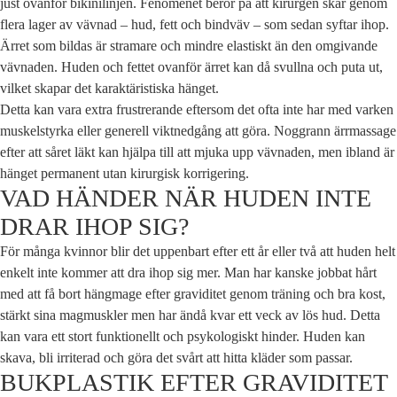
just ovanför bikinilinjen. Fenomenet beror på att kirurgen skär genom
flera lager av vävnad – hud, fett och bindväv – som sedan syftar ihop.
Ärret som bildas är stramare och mindre elastiskt än den omgivande
vävnaden. Huden och fettet ovanför ärret kan då svullna och puta ut,
vilket skapar det karaktäristiska hänget.
Detta kan vara extra frustrerande eftersom det ofta inte har med varken
muskelstyrka eller generell viktnedgång att göra. Noggrann ärrmassage
efter att såret läkt kan hjälpa till att mjuka upp vävnaden, men ibland är
hänget permanent utan kirurgisk korrigering.
VAD HÄNDER NÄR HUDEN INTE
DRAR IHOP SIG?
För många kvinnor blir det uppenbart efter ett år eller två att huden helt
enkelt inte kommer att dra ihop sig mer. Man har kanske jobbat hårt
med att få bort hängmage efter graviditet genom träning och bra kost,
stärkt sina magmuskler men har ändå kvar ett veck av lös hud. Detta
kan vara ett stort funktionellt och psykologiskt hinder. Huden kan
skava, bli irriterad och göra det svårt att hitta kläder som passar.
BUKPLASTIK EFTER GRAVIDITET