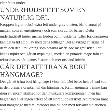
eller fettet under.
UNDERHUDSFETT SOM EN
NATURLIG DEL
Kroppen lagrar också extra fett under graviditeten, bland annat på
magen, som en energireserv och som skydd för barnet. Detta
underhudsfett ligger mellan huden och musklerna. Efter förlossningen
kan det ta tid att bli av med detta fettlager. Det är viktigt att skilja på
detta och den utbuktning som orsakas av delade magmuskler. Fett
känns mjukt och går att nypa tag i, medan en putande mage från en
rektusdiastas ofta känns fastare och mer utspänd inifrån.
GÅR DET ATT TRÄNA BORT
HÄNGMAGE?
Det går att träna bort hängmage i vissa fall. Det beror helt på vad som
är den primära orsaken till din hängmage. Rätt hängmage träning kan
göra en enorm skillnad för den muskulära komponenten, men har
begränsad eller ingen effekt på ett stort hudöverskott. Att försöka träna
bort hängmage med fel metoder kan till och med förvärra situationen.