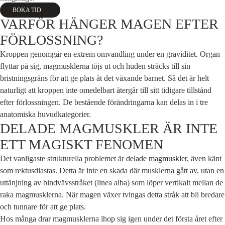
BOKA TID
VARFÖR HÄNGER MAGEN EFTER
FÖRLOSSNING?
Kroppen genomgår en extrem omvandling under en graviditet. Organ
flyttar på sig, magmusklerna töjs ut och huden sträcks till sin
bristningsgräns för att ge plats åt det växande barnet. Så det är helt
naturligt att kroppen inte omedelbart återgår till sitt tidigare tillstånd
efter förlossningen. De bestående förändringarna kan delas in i tre
anatomiska huvudkategorier.
DELADE MAGMUSKLER ÄR INTE
ETT MAGISKT FENOMEN
Det vanligaste strukturella problemet är
delade magmuskler
, även känt
som rektusdiastas. Detta är inte en skada där musklerna gått av, utan en
uttänjning av bindvävsstråket (linea alba) som löper vertikalt mellan de
raka magmusklerna. När magen växer tvingas detta stråk att bli bredare
och tunnare för att ge plats.
Hos många drar magmusklerna ihop sig igen under det första året efter