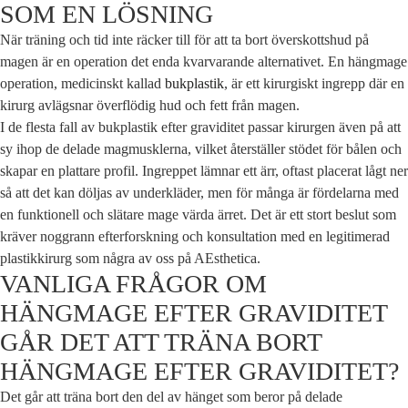
SOM EN LÖSNING
När träning och tid inte räcker till för att ta bort överskottshud på
magen är en operation det enda kvarvarande alternativet. En hängmage
operation, medicinskt kallad
bukplastik
, är ett kirurgiskt ingrepp där en
kirurg avlägsnar överflödig hud och fett från magen.
I de flesta fall av bukplastik efter graviditet passar kirurgen även på att
sy ihop de delade magmusklerna, vilket återställer stödet för bålen och
skapar en plattare profil. Ingreppet lämnar ett ärr, oftast placerat lågt ner
så att det kan döljas av underkläder, men för många är fördelarna med
en funktionell och slätare mage värda ärret. Det är ett stort beslut som
kräver noggrann efterforskning och konsultation med en legitimerad
plastikkirurg som några av oss på AEsthetica.
VANLIGA FRÅGOR OM
HÄNGMAGE EFTER GRAVIDITET
GÅR DET ATT TRÄNA BORT
HÄNGMAGE EFTER GRAVIDITET?
Det går att träna bort den del av hänget som beror på delade