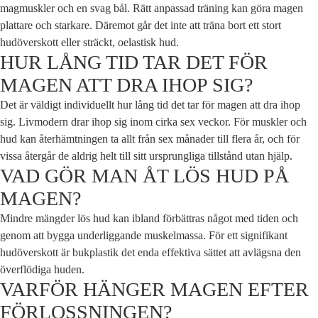
magmuskler och en svag bål. Rätt anpassad träning kan göra magen
plattare och starkare. Däremot går det inte att träna bort ett stort
hudöverskott eller sträckt, oelastisk hud.
HUR LÅNG TID TAR DET FÖR
MAGEN ATT DRA IHOP SIG?
Det är väldigt individuellt hur lång tid det tar för magen att dra ihop
sig. Livmodern drar ihop sig inom cirka sex veckor. För muskler och
hud kan återhämtningen ta allt från sex månader till flera år, och för
vissa återgår de aldrig helt till sitt ursprungliga tillstånd utan hjälp.
VAD GÖR MAN ÅT LÖS HUD PÅ
MAGEN?
Mindre mängder lös hud kan ibland förbättras något med tiden och
genom att bygga underliggande muskelmassa. För ett signifikant
hudöverskott är bukplastik det enda effektiva sättet att avlägsna den
överflödiga huden.
VARFÖR HÄNGER MAGEN EFTER
FÖRLOSSNINGEN?