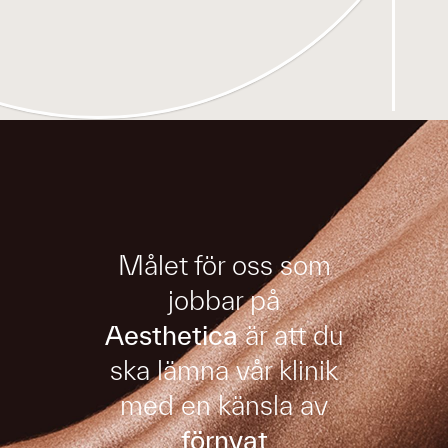
Målet för oss som
jobbar på
Aesthetica
är att du
ska lämna vår klinik
med en känsla av
förnyat