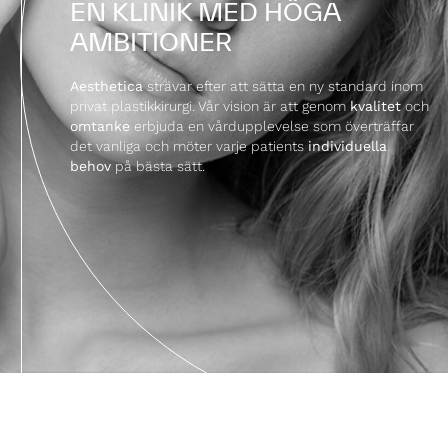
EN KLINIK MED HÖGA
AMBITIONER
Aesthetica
strävar efter att sätta en ny standard inom
privat plastikkirurgi. Vår vision är att genom
kvalitet
och
omtanke
erbjuda en vårdupplevelse som överträffar
det vanliga och möter varje patients
individuella
behov
på bästa sätt.