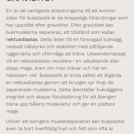
En av de vanligaste anledningarna till att kvinnor
söker för bukplastik är de kroppsliga förändringar som
har uppstått efter graviditet. Efter graviditet kan
bukmusklerna separeras, ett tillstånd som kallas
rektusdiastas
. Detta leder till en försvagad bukvägg,
nedsatt bålstyrka och stabilitet med påföljande
ryggsmärta och oförmåga att träna. Utseendemässigt
vill en rektusdiastas resultera i en utbuktande eller
slapp mage, även om man tränar och har en
hälsosam vikt. Bukplastik är enda sättet att åtgärda
en rektusdiastas genom att kirurgen syr ihop de
separerade musklerna. Detta återställer bukväggens
inegritet och skapar förutsättning för att återigen
träna upp bålens muskulatur och ger en plattare
mage.
Utöver att korrigera muskelseparation kan bukplastik
även ta bort överflödig hud och fett som ofta är