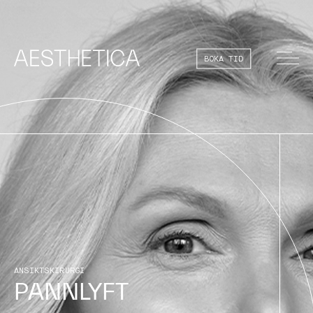
BOKA TID
ANSIKTSKIRURGI
PANNLYFT