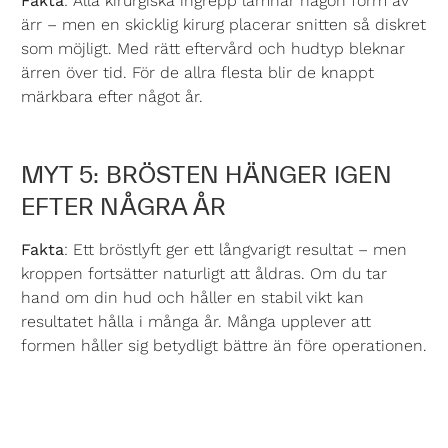
Fakta
: Alla kirurgiska ingrepp lämnar någon form av
ärr – men en skicklig kirurg placerar snitten så diskret
som möjligt. Med rätt eftervård och hudtyp bleknar
ärren över tid. För de allra flesta blir de knappt
märkbara efter något år.
MYT 5: BRÖSTEN HÄNGER IGEN
EFTER NÅGRA ÅR
Fakta
: Ett bröstlyft ger ett långvarigt resultat – men
kroppen fortsätter naturligt att åldras. Om du tar
hand om din hud och håller en stabil vikt kan
resultatet hålla i många år. Många upplever att
formen håller sig betydligt bättre än före operationen.