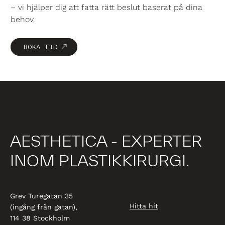
– vi hjälper dig att fatta rätt beslut baserat på dina
behov.
BOKA TID
AESTHETICA - EXPERTER
INOM PLASTIKKIRURGI.
Grev Turegatan 35
Hitta hit
(ingång från gatan),
114 38 Stockholm