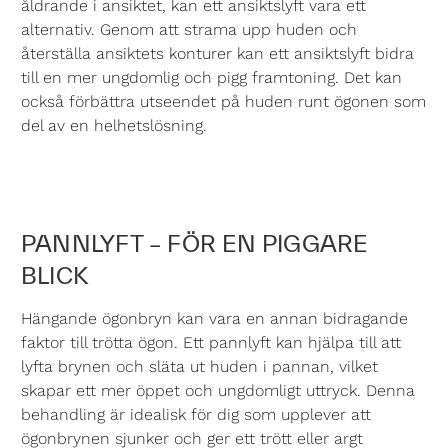
åldrande i ansiktet, kan ett
ansiktslyft
vara ett
alternativ. Genom att strama upp huden och
återställa ansiktets konturer kan ett ansiktslyft bidra
till en mer ungdomlig och pigg framtoning. Det kan
också förbättra utseendet på huden runt ögonen som
del av en helhetslösning.
PANNLYFT – FÖR EN PIGGARE
BLICK
Hängande ögonbryn kan vara en annan bidragande
faktor till trötta ögon. Ett
pannlyft
kan hjälpa till att
lyfta brynen och släta ut huden i pannan, vilket
skapar ett mer öppet och ungdomligt uttryck. Denna
behandling är idealisk för dig som upplever att
ögonbrynen sjunker och ger ett trött eller argt