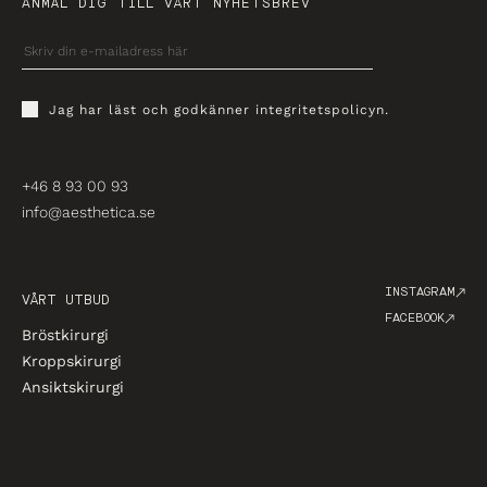
ANMÄL DIG TILL VÅRT NYHETSBREV
Jag har läst och godkänner
integritetspolicyn
.
+46 8 93 00 93
info@aesthetica.se
INSTAGRAM
VÅRT UTBUD
FACEBOOK
Bröstkirurgi
Kroppskirurgi
Ansiktskirurgi