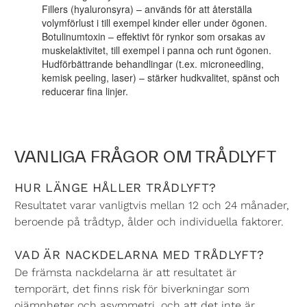
Fillers (hyaluronsyra)
– används för att återställa
volymförlust i till exempel kinder eller under ögonen.
Botulinumtoxin
– effektivt för rynkor som orsakas av
muskelaktivitet, till exempel i panna och runt ögonen.
Hudförbättrande behandlingar (t.ex. microneedling,
kemisk peeling, laser)
– stärker hudkvalitet, spänst och
reducerar fina linjer.
VANLIGA FRÅGOR OM TRÅDLYFT
HUR LÄNGE HÅLLER TRÅDLYFT?
Resultatet varar vanligtvis mellan 12 och 24 månader,
beroende på trådtyp, ålder och individuella faktorer.
VAD ÄR NACKDELARNA MED TRÅDLYFT?
De främsta nackdelarna är att resultatet är
temporärt, det finns risk för biverkningar som
ojämnheter och asymmetri, och att det inte är