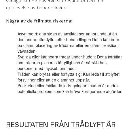
vanliga kan de påverka slutresultatet och din
upplevelse av behandlingen.
Några av de främsta riskerna:
Asymmetri:
ena sidan av ansiktet ser annorlunda ut än
den andra efter lyftet efter behandlingen Detta kan bero
på ojämn placering av trådarna eller en ojämn reaktion i
vävnaden.
Synliga eller kännbara trådar under huden:
Detta inträffar
om trådarna placeras för ytligt och är särskilt hos
personer med mycket tunn hud.
Tråden kan brytas eller förflytta sig:
Kan leda till att lyftet
försvinner eller att en ojämnhet uppstår.
Puckering eller ihållande indragningar
i huden är andra
potentiella problem som kan kräva korrigerande åtgärder.
RESULTATEN FRÅN TRÅDLYFT ÄR