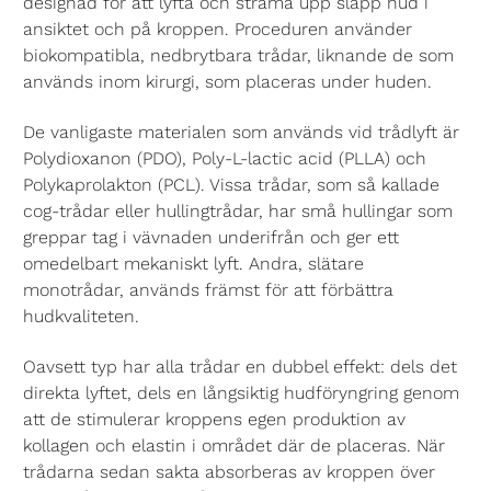
designad för att lyfta och strama upp slapp hud i
ansiktet och på kroppen. Proceduren använder
biokompatibla, nedbrytbara trådar, liknande de som
används inom kirurgi, som placeras under huden.
De vanligaste materialen som används vid trådlyft är
Polydioxanon (PDO), Poly-L-lactic acid (PLLA) och
Polykaprolakton (PCL). Vissa trådar, som så kallade
cog-trådar eller hullingtrådar, har små hullingar som
greppar tag i vävnaden underifrån och ger ett
omedelbart mekaniskt lyft. Andra, slätare
monotrådar, används främst för att förbättra
hudkvaliteten.
Oavsett typ har alla trådar en dubbel effekt: dels det
direkta lyftet, dels en långsiktig hudföryngring genom
att de stimulerar kroppens egen produktion av
kollagen och elastin i området där de placeras. När
trådarna sedan sakta absorberas av kroppen över