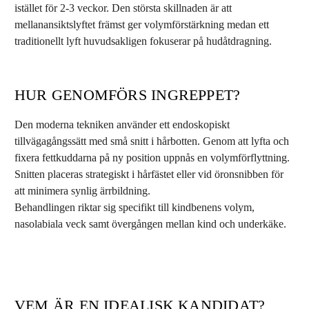
istället för 2-3 veckor. Den största skillnaden är att
mellanansiktslyftet främst ger volymförstärkning medan ett
traditionellt lyft huvudsakligen fokuserar på hudåtdragning.
HUR GENOMFÖRS INGREPPET?
Den moderna tekniken använder ett endoskopiskt
tillvägagångssätt med små snitt i hårbotten. Genom att lyfta och
fixera fettkuddarna på ny position uppnås en volymförflyttning.
Snitten placeras strategiskt i hårfästet eller vid öronsnibben för
att minimera synlig ärrbildning.
Behandlingen riktar sig specifikt till kindbenens volym,
nasolabiala veck samt övergången mellan kind och underkäke.
VEM ÄR EN IDEALISK KANDIDAT?