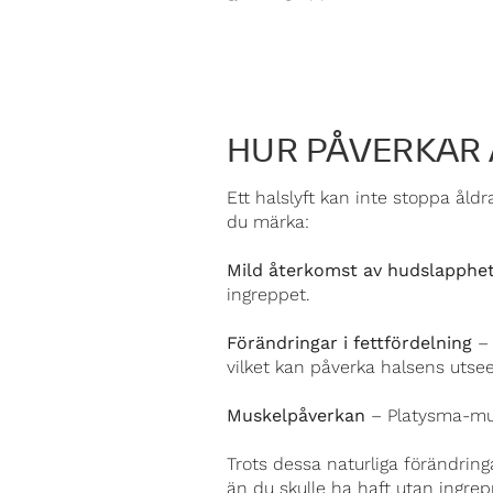
HUR PÅVERKAR 
Ett halslyft kan inte stoppa ål
du märka:
Mild återkomst av hudslapphe
ingreppet.
Förändringar i fettfördelning
– 
vilket kan påverka halsens utse
Muskelpåverkan
– Platysma-musk
Trots dessa naturliga förändrin
än du skulle ha haft utan ingrep