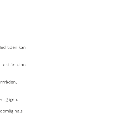
Med tiden kan
 takt än utan
 områden,
lig igen.
gdomlig hals