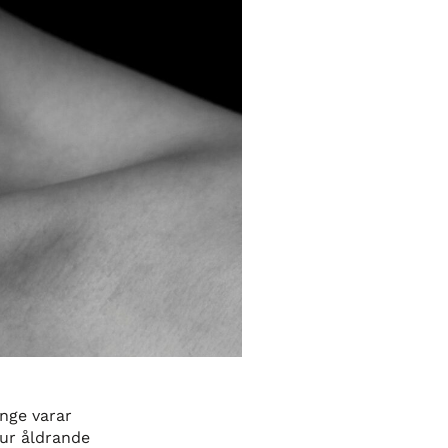
nge varar
hur åldrande