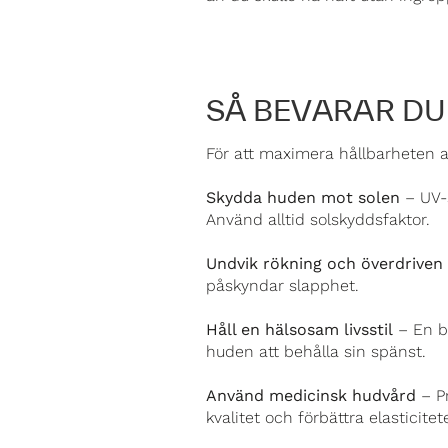
SÅ BEVARAR DU
För att maximera hållbarheten av 
Skydda huden mot solen
– UV-s
Använd alltid solskyddsfaktor.
Undvik rökning och överdrive
påskyndar slapphet.
Håll en hälsosam livsstil
– En ba
huden att behålla sin spänst.
Använd medicinsk hudvård
– Pr
kvalitet och förbättra elasticitet