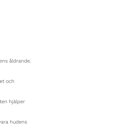
dens åldrande.
et och
ten hjälper
evara hudens