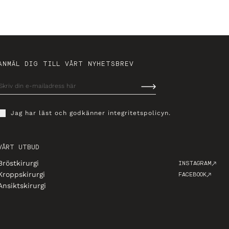
ANMÄL DIG TILL VÅRT NYHETSBREV
Jag har läst och godkänner
integritetspolicyn
.
VÅRT UTBUD
Bröstkirurgi
INSTAGRAM
Kroppskirurgi
FACEBOOK
Ansiktskirurgi