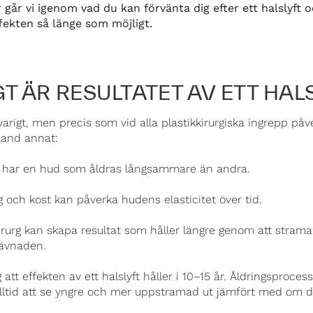
 går vi igenom vad du kan förvänta dig efter ett halslyft 
ffekten så länge som möjligt.
T ÄR RESULTATET AV ETT HAL
gvarigt, men precis som vid alla plastikkirurgiska ingrepp påv
bland annat:
 har en hud som åldras långsammare än andra.
 och kost kan påverka hudens elasticitet över tid.
kirurg kan skapa resultat som håller längre genom att stram
ävnaden.
att effekten av ett halslyft håller i 10–15 år. Åldringsproces
lltid att se yngre och mer uppstramad ut jämfört med om d