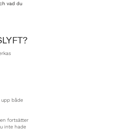
och vad du
SLYFT?
erkas
a upp både
sen fortsätter
u inte hade