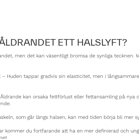
ÅLDRANDET ETT HALSLYFT?
drandet, men det kan väsentligt bromsa de synliga tecknen. 
t
– Huden tappar gradvis sin elasticitet, men i långsammare
Åldrande kan orsaka fettförlust eller fettansamling på nya
ende.
eln, som går längs halsen, kan med tiden börja bli mer syn
gar kommer du fortfarande att ha en mer definierad och un
pet.