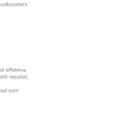
hudboosters
st effektiva
itt resultat,
 vad som