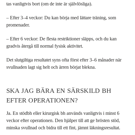
tas vanligtvis bort (om de inte är självlösliga).
–
Efter 3–4 veckor
: Du kan börja med lättare träning, som
promenader.
–
Efter 6 veckor
: De flesta restriktioner släpps, och du kan
gradvis återgå till normal fysisk aktivitet.
Det slutgiltiga resultatet syns ofta först efter 3–6 månader när
svullnaden lagt sig helt och ärren börjat blekna.
SKA JAG BÄRA EN SÄRSKILD BH
EFTER OPERATIONEN?
Ja. En stödbh eller kirurgisk bh används vanligtvis i minst 6
veckor efter operationen. Den hjälper till att ge brösten stöd,
minska svullnad och bidra till ett fint, jämnt läkningsresultat.