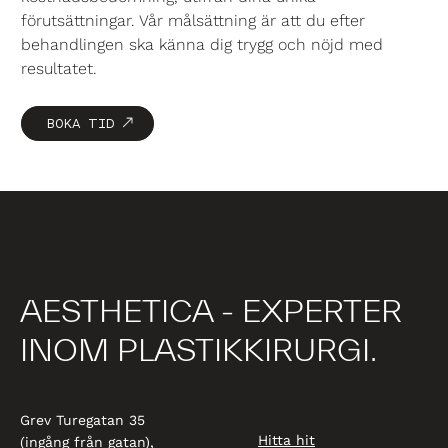
förutsättningar. Vår målsättning är att du efter
behandlingen ska känna dig trygg och nöjd med
resultatet.
BOKA TID
AESTHETICA - EXPERTER
INOM PLASTIKKIRURGI.
Grev Turegatan 35
Hitta hit
(ingång från gatan),