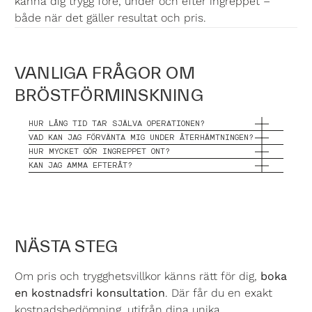
känna dig trygg före, under och efter ingreppet –
både när det gäller resultat och pris.
VANLIGA FRÅGOR OM
BRÖSTFÖRMINSKNING
HUR LÅNG TID TAR SJÄLVA OPERATIONEN?
VAD KAN JAG FÖRVÄNTA MIG UNDER ÅTERHÄMTNINGEN?
HUR MYCKET GÖR INGREPPET ONT?
KAN JAG AMMA EFTERÅT?
NÄSTA STEG
Om pris och trygghetsvillkor känns rätt för dig,
boka
en kostnadsfri konsultation
. Där får du en exakt
kostnadsbedömning, utifrån dina unika