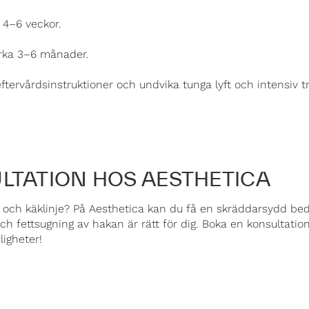
r 4–6 veckor.
 cirka 3–6 månader.
s eftervårdsinstruktioner och undvika tunga lyft och intensiv 
LTATION HOS AESTHETICA
ls och käklinje? På Aesthetica kan du få en skräddarsydd b
h fettsugning av hakan är rätt för dig. Boka en konsultation 
igheter!