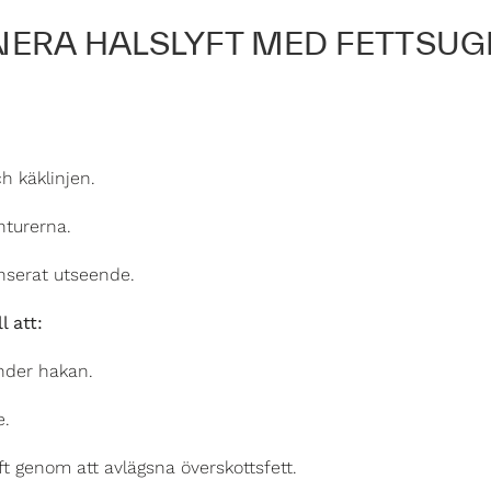
ERA HALSLYFT MED FETTSUG
 käklinjen.
nturerna.
nserat utseende.
l att:
under hakan.
e.
yft genom att avlägsna överskottsfett.