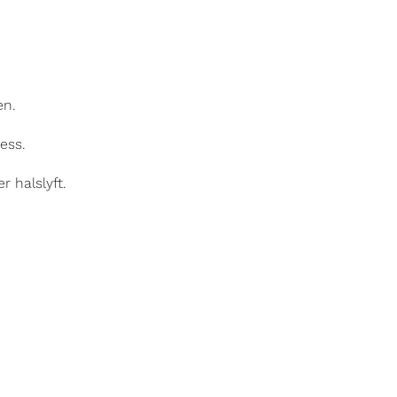
en.
ess.
r halslyft.