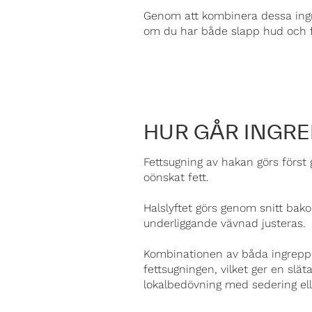
Genom att kombinera dessa ingr
om du har både slapp hud och f
HUR GÅR INGRE
Fettsugning av hakan görs först 
oönskat fett.
Halslyftet görs genom snitt ba
underliggande vävnad justeras.
Kombinationen av båda ingreppe
fettsugningen, vilket ger en sl
lokalbedövning med sedering el