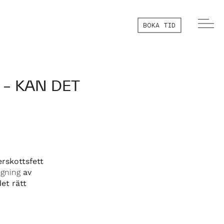
BOKA TID
– KAN DET
rskottsfett
ugning
av
et rätt