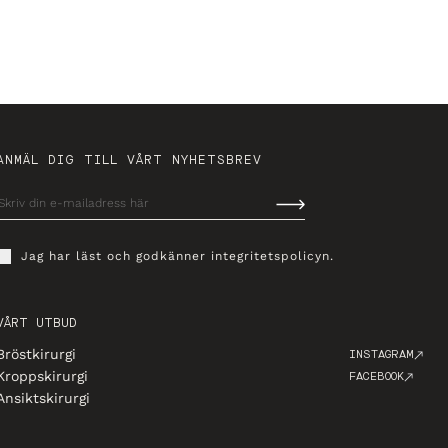
ANMÄL DIG TILL VÅRT NYHETSBREV
Jag har läst och godkänner
integritetspolicyn
.
VÅRT UTBUD
Bröstkirurgi
INSTAGRAM
Kroppskirurgi
FACEBOOK
Ansiktskirurgi