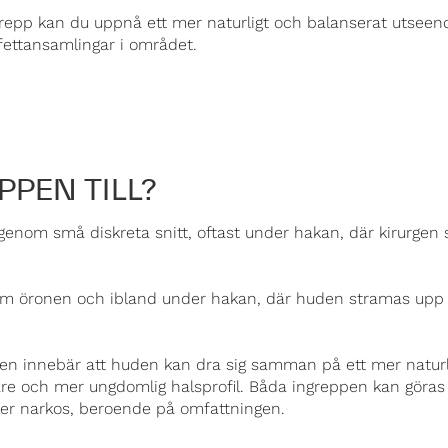
epp kan du uppnå ett mer naturligt och balanserat utseende
ettansamlingar i området.
PPEN TILL?
genom små diskreta snitt, oftast under hakan, där kirurgen 
kom öronen och ibland under hakan, där huden stramas upp
n innebär att huden kan dra sig samman på ett mer naturlig
ätare och mer ungdomlig halsprofil. Båda ingreppen kan göra
ler narkos, beroende på omfattningen.