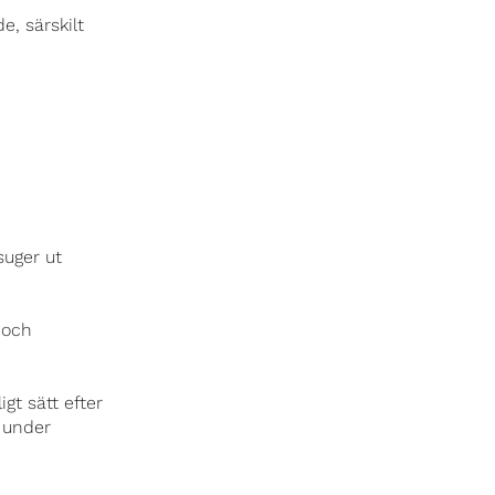
, särskilt
suger ut
 och
t sätt efter
s under