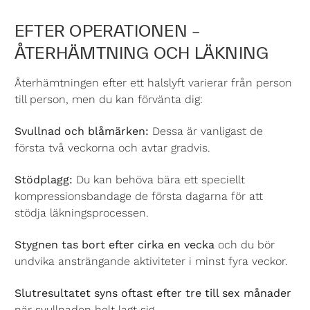
EFTER OPERATIONEN –
ÅTERHÄMTNING OCH LÄKNING
Återhämtningen efter ett halslyft varierar från person
till person, men du kan förvänta dig:
Svullnad och blåmärken:
Dessa är vanligast de
första två veckorna och avtar gradvis.
Stödplagg:
Du kan behöva bära ett speciellt
kompressionsbandage de första dagarna för att
stödja läkningsprocessen.
Stygnen tas bort efter cirka en vecka
och du bör
undvika ansträngande aktiviteter i minst fyra veckor.
Slutresultatet syns oftast efter tre till sex månader
när svullnaden helt lagt sig.