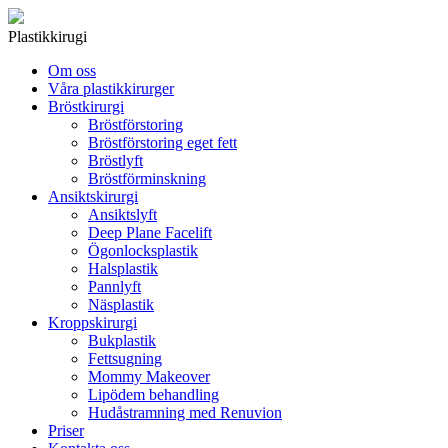
Plastikkirugi
Om oss
Våra plastikkirurger
Bröstkirurgi
Bröstförstoring
Bröstförstoring eget fett
Bröstlyft
Bröstförminskning
Ansiktskirurgi
Ansiktslyft
Deep Plane Facelift
Ögonlocksplastik
Halsplastik
Pannlyft
Näsplastik
Kroppskirurgi
Bukplastik
Fettsugning
Mommy Makeover
Lipödem behandling
Hudåstramning med Renuvion
Priser