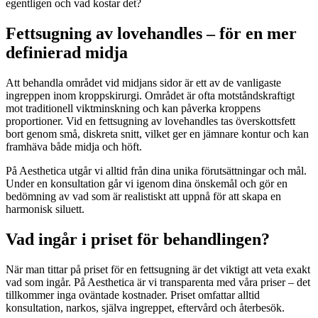
egentligen och vad kostar det?
Fettsugning av lovehandles – för en mer
definierad midja
Att behandla området vid midjans sidor är ett av de vanligaste
ingreppen inom kroppskirurgi. Området är ofta motståndskraftigt
mot traditionell viktminskning och kan påverka kroppens
proportioner. Vid en fettsugning av lovehandles tas överskottsfett
bort genom små, diskreta snitt, vilket ger en jämnare kontur och kan
framhäva både midja och höft.
På Aesthetica utgår vi alltid från dina unika förutsättningar och mål.
Under en konsultation går vi igenom dina önskemål och gör en
bedömning av vad som är realistiskt att uppnå för att skapa en
harmonisk siluett.
Vad ingår i priset för behandlingen?
När man tittar på priset för en fettsugning är det viktigt att veta exakt
vad som ingår. På Aesthetica är vi transparenta med våra priser – det
tillkommer inga oväntade kostnader. Priset omfattar alltid
konsultation, narkos, själva ingreppet, eftervård och återbesök.