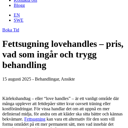
Kontakta oss
Blogg
EN
SWE
Boka Tid
Fettsugning lovehandles – pris,
vad som ingår och trygg
behandling
15 augusti 2025 - Behandlingar, Ansikte
Kärlekshandtag – eller “love handles” – är ett vanligt område där
många upplever att fettdepåer sitter kvar oavsett träning eller
kostförändringar. För vissa handlar det om att uppnå en mer
definierad midja, för andra om att kläder ska sitta bättre och kännas
bekvämare.
Fettsugning
kan vara ett alternativ för den som vill
forma området på ett mer permanent sätt, men vad innebär det