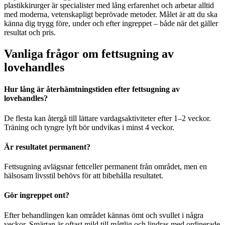
plastikkirurger är specialister med lång erfarenhet och arbetar alltid
med moderna, vetenskapligt beprövade metoder. Målet är att du ska
känna dig trygg före, under och efter ingreppet – både när det gäller
resultat och pris.
Vanliga frågor om fettsugning av
lovehandles
Hur lång är återhämtningstiden efter fettsugning av
lovehandles?
De flesta kan återgå till lättare vardagsaktiviteter efter 1–2 veckor.
Träning och tyngre lyft bör undvikas i minst 4 veckor.
Är resultatet permanent?
Fettsugning avlägsnar fettceller permanent från området, men en
hälsosam livsstil behövs för att bibehålla resultatet.
Gör ingreppet ont?
Efter behandlingen kan området kännas ömt och svullet i några
veckor. Smärtan är oftast mild till måttlig och lindras med ordinerade