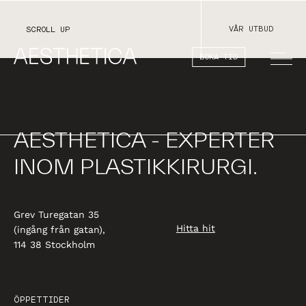
VÅR UTBUD
SCROLL UP
BOKA TID
AESTHETICA - EXPERTER
INOM PLASTIKKIRURGI.
Grev Turegatan 35
Hitta hit
(ingång från gatan),
114 38 Stockholm
ÖPPETTIDER