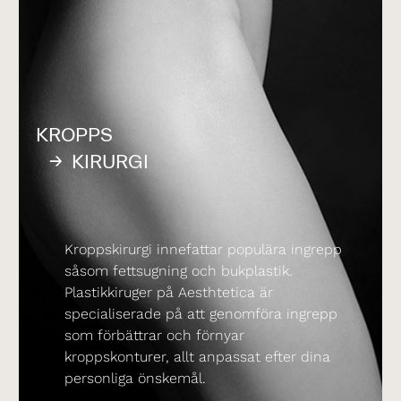
KROPPS
KIRURGI
Kroppskirurgi innefattar populära ingrepp
såsom fettsugning och bukplastik.
Plastikkiruger på Aesthtetica är
specialiserade på att genomföra ingrepp
som förbättrar och förnyar
kroppskonturer, allt anpassat efter dina
personliga önskemål.