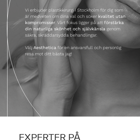
Vi erbjuder plastikkirurgi i Stockholm för dig som
är medveten om dina val och söker
kvalitet utan
kompromisser
. Vårt fokus ligger på att
förstärka
din naturliga skönhet och självkänsla
genom
säkra, skräddarsydda behandlingar.
Välj
Aesthetica
för en ansvarsfull och personlig
resa mot ditt bästa jag!
EXPERTER PÅ