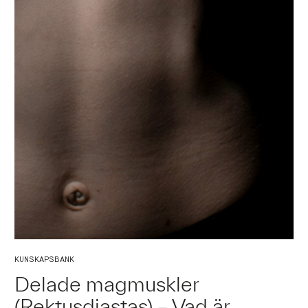
KUNSKAPSBANK
Delade magmuskler
(Rektusdiastas) – Vad är