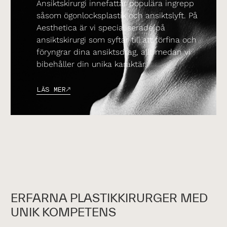
Ansiktskirurgi innefattar populära ingrepp
såsom ögonlocksplastik och ansiktslyft. På
Aesthetica är vi specialiserade på
ansiktskirurgi som syftar till att förfina och
föryngrar dina ansiktsdrag, allt medan vi
bibehåller din unika karaktär.
LÄS MER
ERFARNA PLASTIKKIRURGER MED
UNIK KOMPETENS